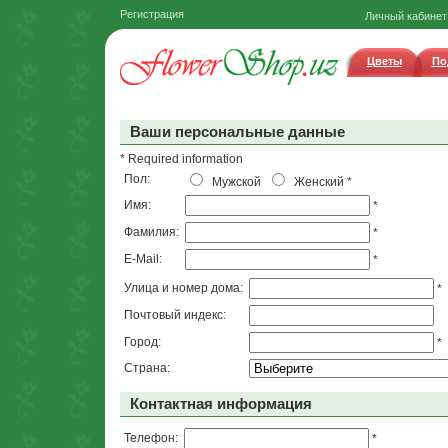
Регистрация
Личный кабинет
Цветы
По
Ваши персональные данные
* Required information
Пол:
Мужской
Женский
*
Имя:
*
Фамилия:
*
E-Mail:
*
Улица и номер дома:
*
Почтовый индекс:
Город:
*
Страна:
Контактная информация
Телефон:
*