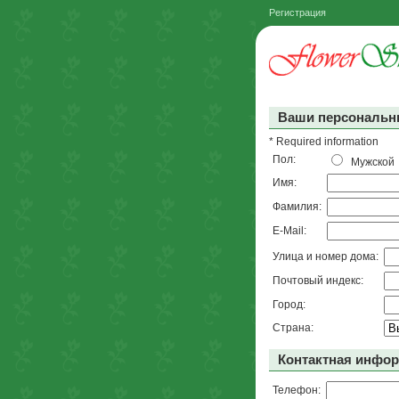
Регистрация
Ваши персональн
* Required information
Пол:
Мужско
Имя:
Фамилия:
E-Mail:
Улица и номер дома:
Почтовый индекс:
Город:
Страна:
Контактная инфо
Телефон: