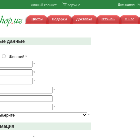
Домашняя
К
Личный кабинет
Корзина
Цветы
Подарки
Доставка
Отзывы
О нас
ые данные
й
Женский
*
*
*
*
*
*
*
рмация
*