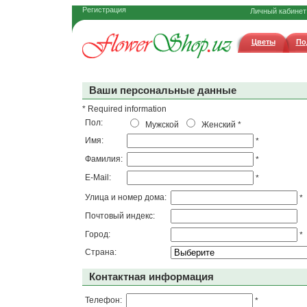
Регистрация
Личный кабинет
Цветы
По
Ваши персональные данные
* Required information
Пол:
Мужской
Женский
*
Имя:
*
Фамилия:
*
E-Mail:
*
Улица и номер дома:
*
Почтовый индекс:
Город:
*
Страна:
Контактная информация
Телефон:
*