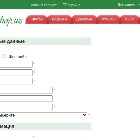
Домашняя
К
Личный кабинет
Корзина
Цветы
Подарки
Доставка
Отзывы
О нас
ые данные
й
Женский
*
*
*
*
*
*
*
рмация
*