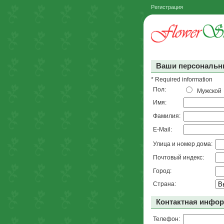
Регистрация
Ваши персональн
* Required information
Пол:
Мужско
Имя:
Фамилия:
E-Mail:
Улица и номер дома:
Почтовый индекс:
Город:
Страна:
Контактная инфо
Телефон: