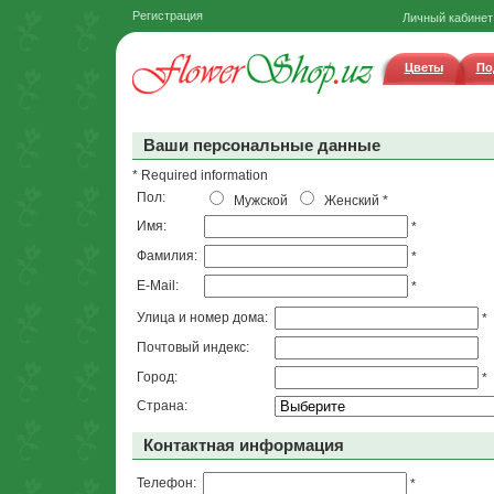
Регистрация
Личный кабинет
Цветы
По
Ваши персональные данные
* Required information
Пол:
Мужской
Женский
*
Имя:
*
Фамилия:
*
E-Mail:
*
Улица и номер дома:
*
Почтовый индекс:
Город:
*
Страна:
Контактная информация
Телефон:
*