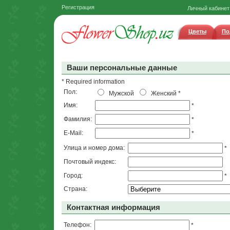
Регистрация
Личный кабинет
Цветы
По
Ваши персональные данные
* Required information
Пол:
Мужской
Женский
*
Имя:
*
Фамилия:
*
E-Mail:
*
Улица и номер дома:
*
Почтовый индекс:
Город:
*
Страна:
Контактная информация
Телефон:
*