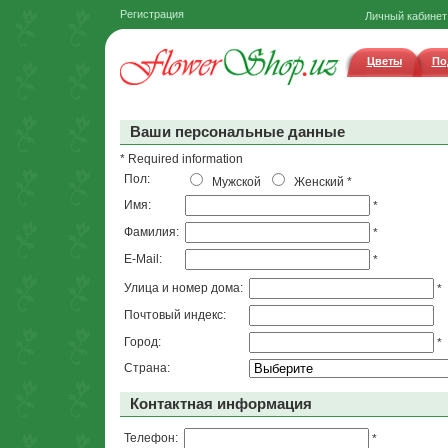
Регистрация
Личный кабинет
Цветы
По
Ваши персональные данные
* Required information
Пол:
Мужской
Женский
*
Имя:
*
Фамилия:
*
E-Mail:
*
Улица и номер дома:
*
Почтовый индекс:
Город:
*
Страна:
Контактная информация
Телефон:
*