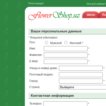
Регистрация
Личный кабинет
Цветы
По
Ваши персональные данные
* Required information
Пол:
Мужской
Женский
*
Имя:
*
Фамилия:
*
E-Mail:
*
Улица и номер дома:
*
Почтовый индекс:
Город:
*
Страна:
Контактная информация
Телефон:
*