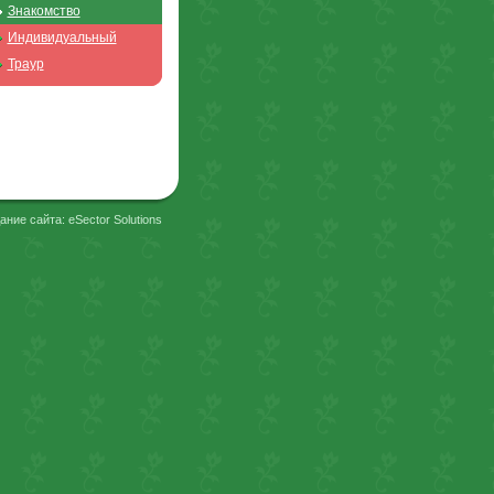
Знакомство
Индивидуальный
Траур
ание сайта: eSector Solutions