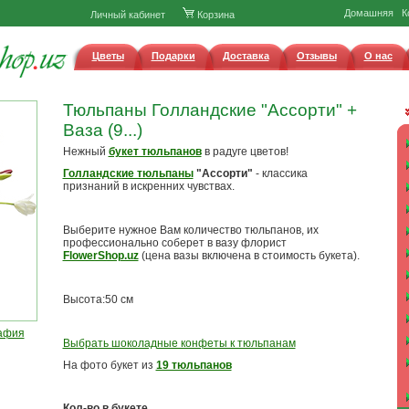
Домашняя
К
Личный кабинет
Корзина
Цветы
Подарки
Доставка
Отзывы
О нас
Тюльпаны Голландские "Ассорти" +
Ваза (9...)
Нежный
букет тюльпанов
в радуге цветов!
Голландские тюльпаны
"Ассорти"
- классика
признаний в искренних чувствах.
Выберите нужное Вам количество тюльпанов, их
профессионально соберет в вазу флорист
FlowerShop.uz
(цена вазы включена в стоимость букета).
Высота:50 см
афия
Выбрать шоколадные конфеты к тюльпанам
На фото букет из
19 тюльпанов
Кол-во в букете