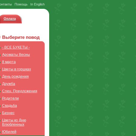
онтакты
Помощь
In English
Оплата
Выберите повод
- ВСЕ БУКЕТЫ -
Ароматы Весны
8 марта
Цветы в горшках
День рождения
Дружба
Спец. Предложения
Родители
Свадьба
Бизнес
Цветы ко Дню
Влюбленных
Юбилей