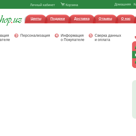
Домашняя
К
Личный кабинет
Корзина
Цветы
Подарки
Доставка
Отзывы
О нас
ация
Персонализация
Информация
Сверка данных
ателе
о Покупателе
и оплата