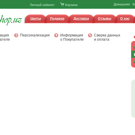
Домашняя
К
Личный кабинет
Корзина
Цветы
Подарки
Доставка
Отзывы
О нас
ация
Персонализация
Информация
Сверка данных
ателе
о Покупателе
и оплата