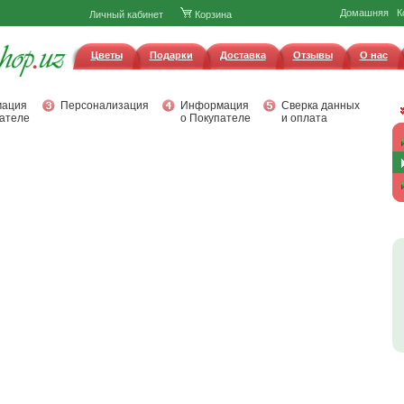
Домашняя
К
Личный кабинет
Корзина
Цветы
Подарки
Доставка
Отзывы
О нас
ация
Персонализация
Информация
Сверка данных
ателе
о Покупателе
и оплата