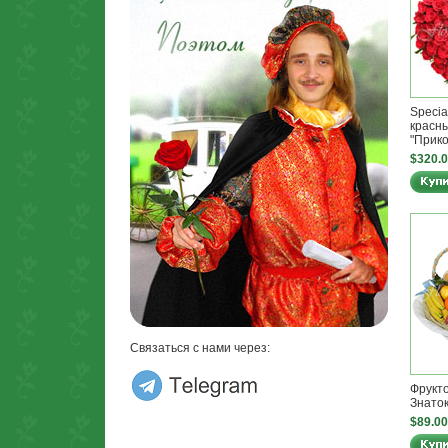
Specia
красны
"Прик
$320.
Связаться с нами через:
Фрукто
Знаток
$89.00