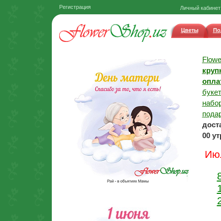
Регистрация
Личный кабинет
Цветы
По
Flow
круп
опла
букет
набор
подар
дост
00 у
Июл