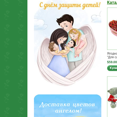
Ката
Ягодн
"Для с
$59.00