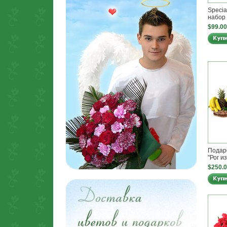
Speci
набор 
$99.00
Подар
"Рог и
$250.