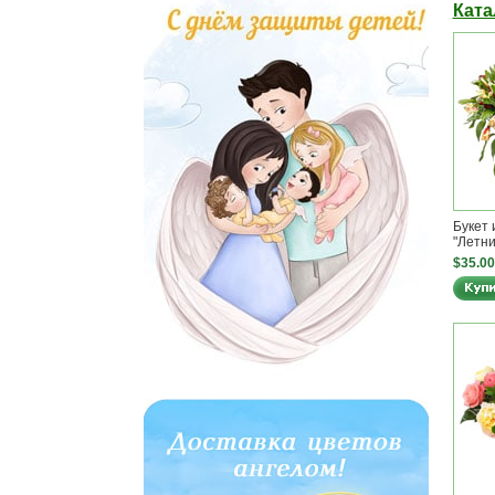
Ката
Букет 
"Летни
$35.00