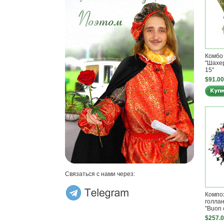
Комбо
"Шахер
15"
$91.00
Связаться с нами через:
Компо
голлан
"Buon 
$257.