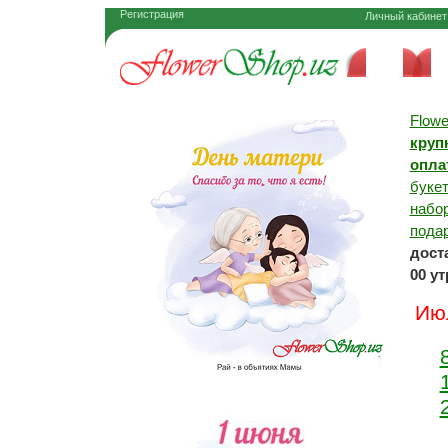
Регистрация
Личный кабинет
Цветы
По
Flow
круп
опла
букет
набор
подар
дост
00 у
Июл