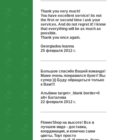
Thank you very much!
You have excellent service! its not
the first or second time i ask your
services. And do not regret it! I know
that everything will be as much as
possible.
Thank you once again.
Georgiadou Ioanna
25 февраля 2012 г.
Большое спасибо Вашей команде!
Маме очень понравился букет! Вы
супер ))) Буду обращаться только
к Вам!!!
Альбина target=_blank border=0
alt= Баталова
22 февраля 2012 г.
FlowerShop на высоте! Все в
лучшем виде - доставка,
координация, и конечно сами
цветы. Торт просто