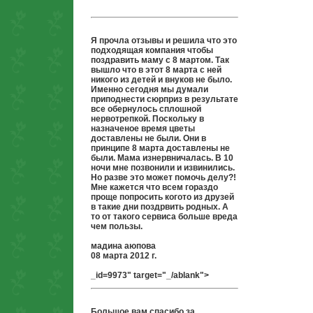
Я прочла отзывы и решила что это
подходящая компания чтобы
поздравить маму с 8 мартом. Так
вышло что в этот 8 марта с ней
никого из детей и внуков не было.
Именно сегодня мы думали
приподнести сюрприз в результате
все обернулось сплошной
нервотрепкой. Поскольку в
назначеное время цветы
доставлены не были. Они в
принципе 8 марта доставлены не
были. Мама изнервничалась. В 10
ночи мне позвонили и извинились.
Но разве это может помочь делу?!
Мне кажется что всем гораздо
проще попросить когото из друзей
в такие дни поздрвить родных. А
то от такого сервиса больше вреда
чем пользы.
мадина аюпова
08 марта 2012 г.
_id=9973" target="_/ablank">
Большое вам спасибо за