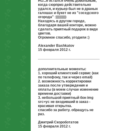
НО...я остался очень довольным,
когда сюрприз действительно
удался, и курьер был не в драных
галошах и букет не из "соседского
огорода" :)))))))))
Находясь в другом городе,
благодаря вашей конторе, можно
сделать приятный подарок в виде
цветов.
Огромное спасибо, угодили :)
Alexander Bashkatov
15 февраля 2012 г.
дополнительные моменты:
1. хороший клиентский сервис (как
по телефону, так и через email)
2. возможность корректировки
заказа после утверждения и
оплаты (в моем случае изменение
времени доставки)
3. небольшой приятный бон img
src=ус не входивший в заказ -
красивая открытка.
спасибо за работу. обращусь не
раз.
Дмитрий Скороботатов
15 февраля 2012 г.