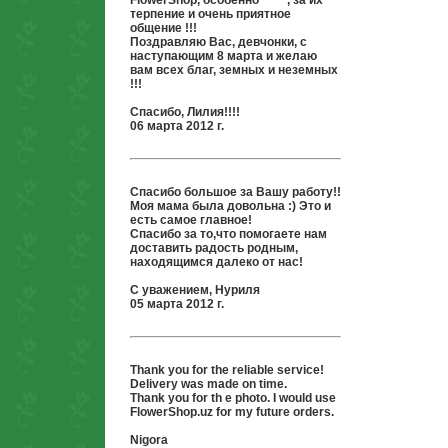
FlowerShop, особенно *****, за их
терпение и очень приятное
общение !!!
Поздравляю Вас, девчонки, с
наступающим 8 марта и желаю
вам всех благ, земных и неземных
!!!
Спасибо, Лилия!!!!
06 марта 2012 г.
Спасибо большое за Вашу работу!!
Моя мама была довольна :) Это и
есть самое главное!
Спасибо за то,что помогаете нам
доставить радость родным,
находящимся далеко от нас!
С уважением, Нуриля
05 марта 2012 г.
Thank you for the reliable service!
Delivery was made on time.
Thank you for th e photo. I would use
FlowerShop.uz for my future orders.
Nigora