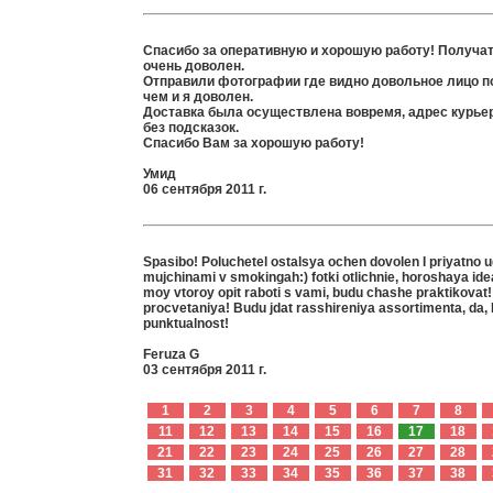
Спасибо за оперативную и хорошую работу! Получа
очень доволен.
Отправили фотографии где видно довольное лицо п
чем и я доволен.
Доставка была осуществлена вовремя, адрес курь
без подсказок.
Спасибо Вам за хорошую работу!
Умид
06 сентября 2011 г.
Spasibo! Poluchetel ostalsya ochen dovolen I priyatno u
mujchinami v smokingah:) fotki otlichnie, horoshaya idea
moy vtoroy opit raboti s vami, budu chashe praktikovat
procvetaniya! Budu jdat rasshireniya assortimenta, da, 
punktualnost!
Feruza G
03 сентября 2011 г.
1
2
3
4
5
6
7
8
11
12
13
14
15
16
17
18
21
22
23
24
25
26
27
28
31
32
33
34
35
36
37
38