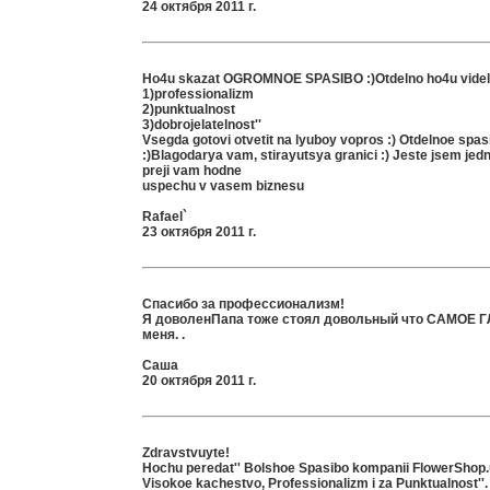
24 октября 2011 г.
Ho4u skazat OGROMNOE SPASIBO :)Otdelno ho4u videli
1)professionalizm
2)punktualnost
3)dobrojelatelnost''
Vsegda gotovi otvetit na lyuboy vopros :) Otdelnoe spasi
:)Blagodarya vam, stirayutsya granici :) Jeste jsem jedn
preji vam hodne
uspechu v vasem biznesu
Rafael`
23 октября 2011 г.
Спасибо за профессионализм!
Я доволенПапа тоже стоял довольный что САМОЕ 
меня. .
Саша
20 октября 2011 г.
Zdravstvuyte!
Hochu peredat'' Bolshoe Spasibo kompanii FlowerShop.u
Visokoe kachestvo, Professionalizm i za Punktualnost''.