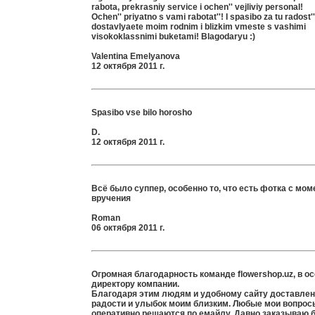
rabota, prekrasniy service i ochen'' vejliviy personal!
Ochen'' priyatno s vami rabotat''! I spasibo za tu radost''
dostavlyaete moim rodnim i blizkim vmeste s vashimi
visokoklassnimi buketami! Blagodaryu :)
Valentina Emelyanova
12 октября 2011 г.
Spasibo vse bilo horosho
D.
12 октября 2011 г.
Всё было суппер, особенно то, что есть фотка с мом
вручения
Roman
06 октября 2011 г.
Огромная благодарность команде flowershop.uz, в о
директору компании.
Благодаря этим людям и удобному сайту доставлен
радости и улыбок моим близким. Любые мои вопрос
оперативно решаются по емайлу. Давно заказываю 