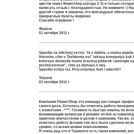
цветов через flowershop.uz(года 2-3) и только сегод
написать отзыв с благодарностью. Уж извините :) На
другой стране я уверена, что мои родные обязатель
прекрасные букеты вовремя.
Спасибо огромное !
Феруза
01 октября 2011 г.
Spasibo za otlichnyj servis. Ya v daleke, a mama popala 
Horosho, chto v Tashkente est'' takaya kompaniya kak 
kotoraya dostavila mame krasivyj podarok i pomogla e
pochuvstvovat'', chto ya dumayu o ney.
Spasibo echyo raz. Procvetaniya Vam i udachi!!!
Tatyana
01 октября 2011 г.
Компания FlowerShop это команда настоящих профе
своего дела. Хотелось бы отметить работу менеджер
с клиентами - ****. Готовность быстро помочь по все
возникающим вопросам в режиме on-line оставилimg 
приятное впечатление в целом о компании. Так же, х
отметить работу флористов, всe было сделано на 
уровне, со всеми моими пожеланиями.
Я очень рад что в Ташкенте есть такая компания, ко