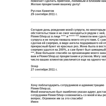
помогает сделать приятное, любимым и близким на
Желаю процветания вашему делу!
Руслан Хамитов
29 сентября 2011 г.
Сегодня день рождения моей супруги, по некоторым
обстоятельствам я не смог находиться рядом с ней,
FlowerShop.uz в лице **** и ***** *** помогли мне сдел
супруга и не почувствовала моего отсутствия. С сам
сделав ей сюрприз, в виде ангела подарившего ей о
прекрасный букет из красных роз. Жена была в восто
сюрприз удался на 200%, а сам букет был шикарный. *
***, Вам большое спасибо за организацию моего зак
вам и FlowerShop.uz процветания и успехов. Могу зав
число ваших клиентов увеличится еще на одного че
Элер
27 сентября 2011 г.
Хочу поблагодарить сотрудников и администрацию
FlowerShop.uz.
Мной изначально был ошибочно указан адрес достав
сотрудники FlowerShop созвонились со мной и мы р
вопрос. Огромное им за это спасибо!
Имен