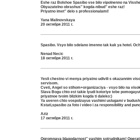
Eshe raz Bolshoe Spasibo vse bilo vipolnenno na Viss
Obyazatelno obrashus'' kogda-nibud'' eshe raz!
Priyatno imet'' delo s professionalami!
Yana Malinovskaya
20 октября 2011 г.
Spasibo. Vsyo bilo sdelano imenno tak kak ya hotel. Oc
Nenad Necic
18 октября 2011 г.
Yesli chestno vi menya priyatno udivili s okazannim vis
servisom.
Cveti, Angel so stihom+organizaciya - vsyo bilo na vis
Slava Bogu chto est takie lyudi kotoriye tebe pomogayut
priyatnoe tvoim blizkim kogda ti daleko:)
Ya uveren chto vospolzuyus vashimi uslugami v budus
Kstati,spasibo za foto i video i za responsibility and punc
Aziz
17 октября 2011 г.
Ogromnaya blagodarnost'' vashim sotrudnikam! Operat