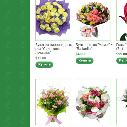
Букет из пионовидных
Букет цветов "Маме!" +
Розы "
роз "Солнышко
"Raffaello"
(7...)
лучистое"
$48.00
$55.00
$75.00