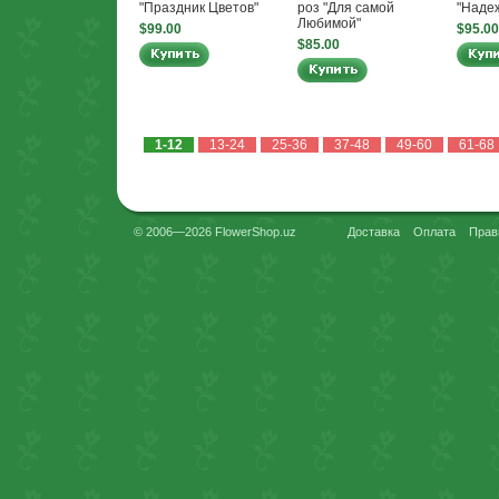
"Праздник Цветов"
роз "Для самой
"Наде
Любимой"
$99.00
$95.00
$85.00
1-12
13-24
25-36
37-48
49-60
61-68
© 2006—2026 FlowerShop.uz
Доставка
Оплата
Прав