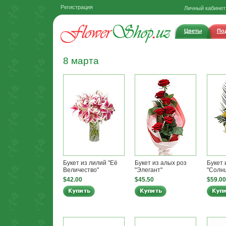
Регистрация
Личный кабинет
Цветы
По
8 марта
Букет из лилий "Её
Букет из алых роз
Букет 
Величество"
"Элегант"
"Солнц
$42.00
$45.50
$59.00