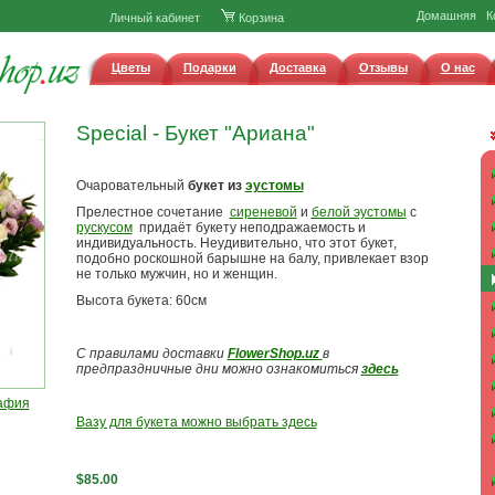
Домашняя
К
Личный кабинет
Корзина
Цветы
Подарки
Доставка
Отзывы
О нас
Special - Букет "Ариана"
Очаровательный
букет из
эустомы
Прелестное сочетание
сиреневой
и
белой эустомы
с
рускусом
придаёт букету неподражаемость и
индивидуальность. Неудивительно, что этот букет,
подобно роскошной барышне на балу, привлекает взор
не только мужчин, но и женщин.
Высота букета: 60см
С правилами доставки
FlowerShop.uz
в
предпраздничные дни можно ознакомиться
здесь
афия
Вазу для букета можно выбрать здесь
$85.00