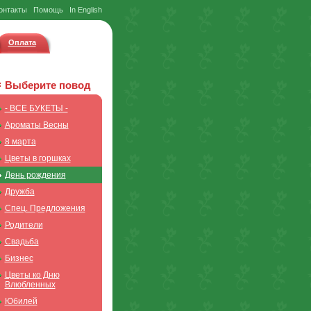
онтакты
Помощь
In English
Оплата
Выберите повод
- ВСЕ БУКЕТЫ -
Ароматы Весны
8 марта
Цветы в горшках
День рождения
Дружба
Спец. Предложения
Родители
Свадьба
Бизнес
Цветы ко Дню
Влюбленных
Юбилей