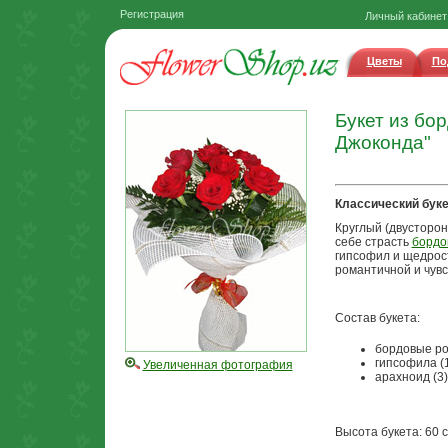
Регистрация
Личный кабинет
Цветы
По
Букет из бо
Джоконда"
Классический букет
Круглый (двусторон
себе страсть
бордо
гипсофил и щедрост
романтичной и чувс
Состав букета:
бордовые ро
гипсофила (
Увеличенная фотография
арахноид (3)
Высота букета: 60 с