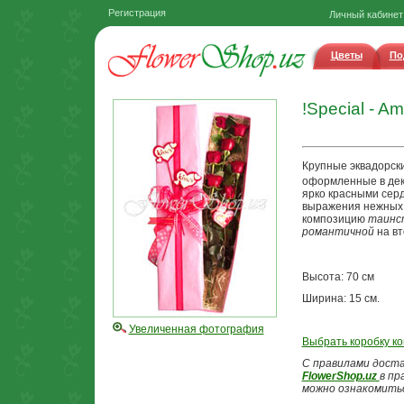
Регистрация
Личный кабинет
Цветы
По
!Special - Am
Крупные эквадорск
оформленные в дек
ярко красными сер
выражения нежных 
композицию
таинс
романтичной
на вт
Высота: 70 см
Ширина: 15 см.
Увеличенная фотография
Выбрать коробку к
С правилами доста
FlowerShop.uz
в пр
можно ознакомить