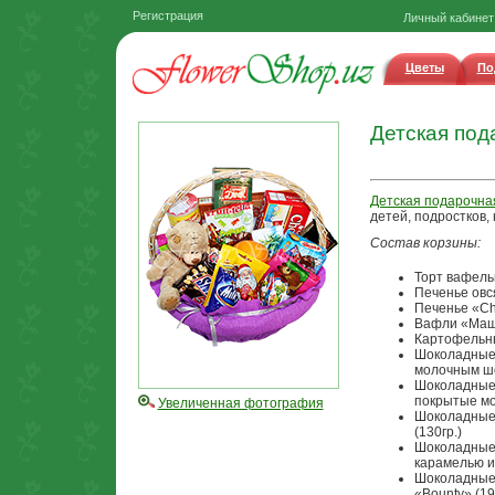
Регистрация
Личный кабинет
Цветы
По
Детcкая под
Детcкая подарочна
детей, подростков, 
Состав корзины:
Торт вафель
Печенье овс
Печенье «Cho
Вафли «Маша
Картофельны
Шоколадные 
молочным шо
Шоколадные 
покрытые мо
Увеличенная фотография
Шоколадные 
(130гр.)
Шоколадные 
карамелью и 
Шоколадные 
«Bounty» (19