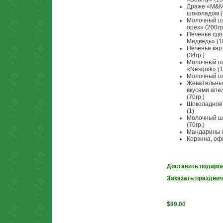
Драже «M&M'
шоколадом (
Молочный шо
орех» (200гр
Печенье сдо
Медведь» (18
Печенье кар
(34гр.)
Молочный шо
«Nesquik» (1
Молочный шо
Жевательны
вкусами апел
(70гр.)
Шоколадное 
(1)
Молочный ш
(70гр.)
Мандарины (
Корзина, оф
Доставить подаро
Заказать празднич
$89.00