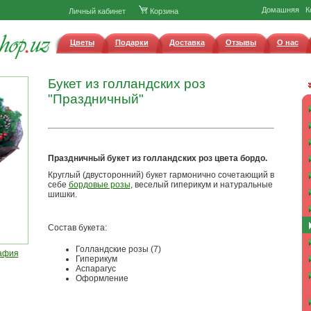
Домашняя
К
Личный кабинет
Корзина
Цветы
Подарки
Доставка
Отзывы
О нас
Букет из голландских роз
"Праздничный"
Праздничный букет из голландских роз цвета бордо.
Круглый (двусторонний) букет гармонично сочетающий в
себе
бордовые розы
, веселый гиперикум и натуральные
шишки.
Состав букета:
Голландские розы (7)
афия
Гиперикум
Аспарагус
Оформление