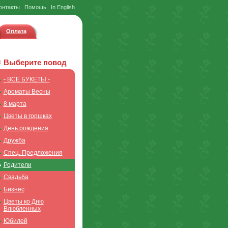
онтакты
Помощь
In English
Оплата
Выберите повод
- ВСЕ БУКЕТЫ -
Ароматы Весны
8 марта
Цветы в горшках
День рождения
Дружба
Спец. Предложения
Родители
Свадьба
Бизнес
Цветы ко Дню
Влюбленных
Юбилей