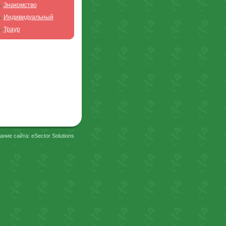
Знакомство
Индивидуальный
Траур
ание сайта: eSector Solutions