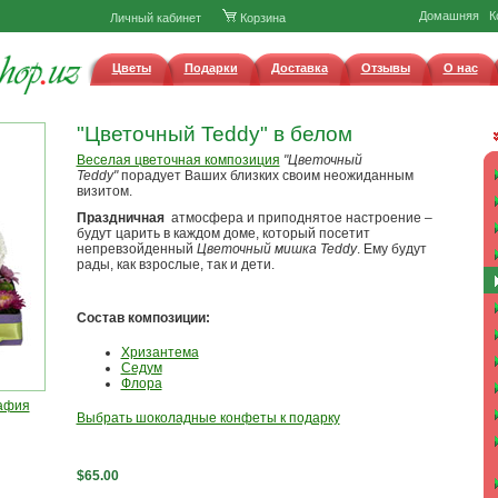
Домашняя
К
Личный кабинет
Корзина
Цветы
Подарки
Доставка
Отзывы
О нас
"Цветочный Teddy" в белом
Веселая цветочная композиция
"Цветочный
Teddy"
порадует Ваших близких своим неожиданным
визитом.
Праздничная
атмосфера и приподнятое настроение –
будут царить в каждом доме, который посетит
непревзойденный
Цветочный мишка Teddy
. Ему будут
рады, как взрослые, так и дети.
Состав композиции:
Хризантема
С
едум
Флора
афия
Выбрать шоколадные конфеты к подарку
$65.00