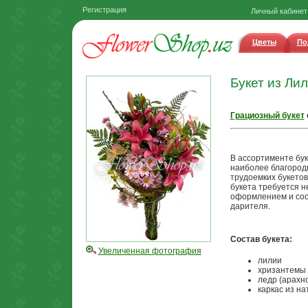
Регистрация
Личный кабинет
Цветы
По
Букет из Ли
Грациозный букет
В ассортименте бу
наиболее благород
трудоемких букетов
букета требуется н
оформлением и сост
дарителя.
Состав букета:
Увеличенная фотография
лилии
хризантемы
ледр (арахн
каркас из н