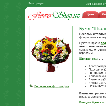
Регистрация
Личный кабинет
Цветы
По
Букет "Школ
Веселый и теплы
флористами в предв
Букет из яркого
под
альстромериями
п
самым маленьким н
взрослым.
Школьная пора
, это:
Альстромери
Подсолнух (
Гиперикум (4
Хризантемы 
Лимониум (3
Листья аспи
Пачка цветн
Увеличенная фотография
Внимание:
растени
в зависимости от с
Вазу для букета мо