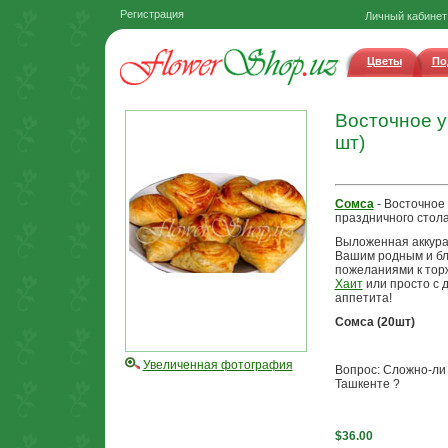
Регистрация
Личный кабинет
Цветы
По
Восточное у
шт)
Сомса
- Восточное
праздничного стола
Выложенная аккурат
Вашим родным и бл
пожеланиями к то
Хаит
или просто с 
аппетита!
Сомса (20шт)
Увеличенная фотография
Вопрос: Сложно-ли 
Ташкенте ?
$36.00