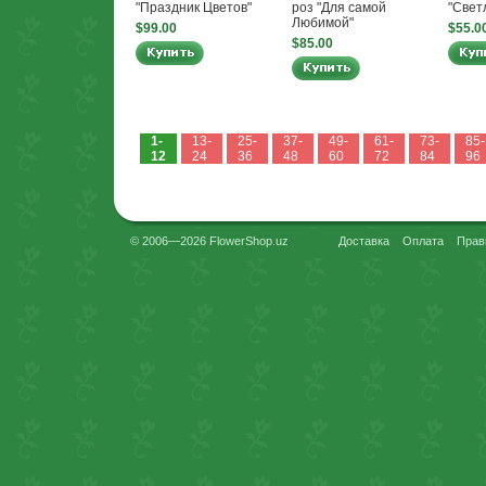
"Праздник Цветов"
роз "Для самой
"Свет
Любимой"
$99.00
$55.0
$85.00
1-
13-
25-
37-
49-
61-
73-
85-
12
24
36
48
60
72
84
96
© 2006—2026 FlowerShop.uz
Доставка
Оплата
Прав